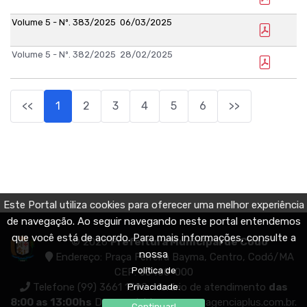
Volume 5 - Nº. 383/2025
06/03/2025
Volume 5 - Nº. 382/2025
28/02/2025
<<
1
2
3
4
5
6
>>
Este Portal utiliza cookies para oferecer uma melhor experiência
de navegação. Ao seguir navegando neste portal entendemos
que você está de acordo. Para mais informações, consulte a
© 2026
Prefeitura Municipal de Codó
nossa
Endereço: Praça Ferreira Bayma, Centro, Codó/MA
Política de
CEP: 65400-000
Telefone (99) 3661 1399
Horário de atendimento
das
Privacidade.
8:00 as 13:00hs
Desenvolvido por
www.agenciaplus.com.br
.
Continuar!