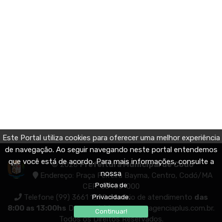
Este Portal utiliza cookies para oferecer uma melhor experiência
de navegação. Ao seguir navegando neste portal entendemos
que você está de acordo. Para mais informações, consulte a
© 2026
Prefeitura Municipal de Codó
nossa
Endereço: Praça Ferreira Bayma, Centro, Codó/MA
Política de
CEP: 65400-000
Telefone (99) 3661 1399
Horário de atendimento
das
Privacidade.
8:00 as 13:00hs
Desenvolvido por
www.agenciaplus.com.br
.
Continuar!
Todos os Direitos Reservados.