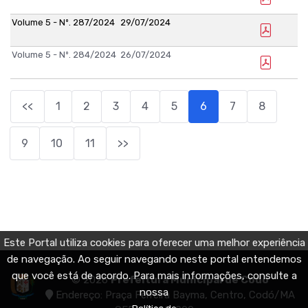
Volume 5 - Nº. 287/2024
29/07/2024
Volume 5 - Nº. 284/2024
26/07/2024
<<
1
2
3
4
5
6
7
8
9
10
11
>>
Este Portal utiliza cookies para oferecer uma melhor experiência
de navegação. Ao seguir navegando neste portal entendemos
que você está de acordo. Para mais informações, consulte a
© 2026
Prefeitura Municipal de Codó
nossa
Endereço: Praça Ferreira Bayma, Centro, Codó/MA