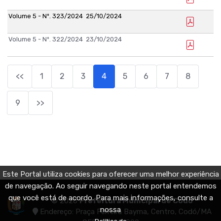
Volume 5 - Nº. 323/2024
25/10/2024
Volume 5 - Nº. 322/2024
23/10/2024
<<
1
2
3
4
5
6
7
8
9
>>
Este Portal utiliza cookies para oferecer uma melhor experiência
de navegação. Ao seguir navegando neste portal entendemos
que você está de acordo. Para mais informações, consulte a
© 2026
Prefeitura Municipal de Codó
nossa
Endereço: Praça Ferreira Bayma, Centro, Codó/MA