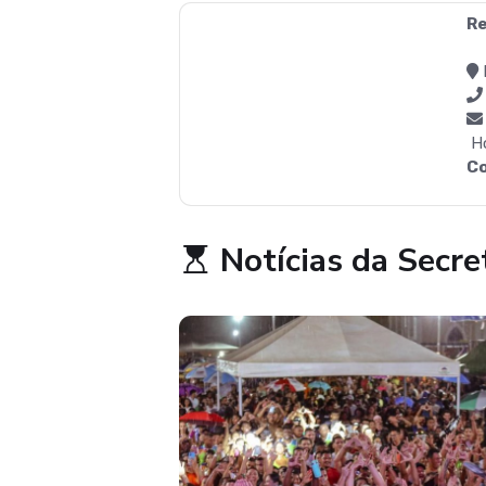
Re
Ho
C
Notícias da Secre