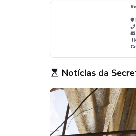
R
Ho
C
Notícias da Secre