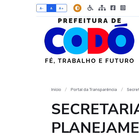
A-
A
A+
Início
Portal da Transparência
Secret
SECRETARI
PLANEJAM