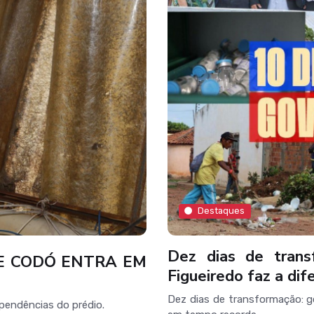
Destaques
Dez dias de trans
E CODÓ ENTRA EM
Figueiredo faz a di
Dez dias de transformação: g
pendências do prédio.